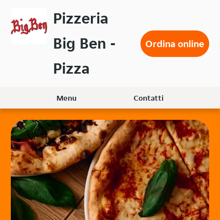
Passa
Pizzeria
al
contenuto
Big Ben -
principale
Ordina online
Pizza
Menu
Contatti